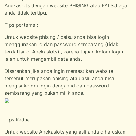
Anekaslots dengan website PHISING atau PALSU agar
anda tidak tertipu.
Tips pertama :
Untuk website phising / palsu anda bisa login
menggunakan id dan password sembarang (tidak
terdaftar di Anekaslots) , karena tujuan kolom login
ialah untuk mengambil data anda.
Disarankan jika anda ingin memastikan website
tersebut merupakan phising atau asli, anda bisa
mengisi kolom login dengan id dan password
sembarang yang bukan milik anda.
Tips Kedua :
Untuk website Anekaslots yang asli anda diharuskan