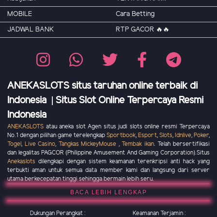
MOBILE
Cara Betting
JADWAL BANK
RTP GACOR 🔥🔥
ANEKASLOTS situs taruhan online terbaik di
Indonesia | Situs Slot Online Terpercaya Resmi
Indonesia
ANEKASLOTS
atau aneka slot Agen situs judi slots online resmi Terpercaya
No.1 dengan pilihan game terelengkap
Sportbook
,
Esport
,
Slots
,
Idnlive
,
Poker
,
Togel
,
Live Casino
,
Tangkas MickeyMouse
,
Tembak ikan
. Telah bersertifikasi
dan legalitas PAGCOR (Philippine Amusement And Gaming Corporation).Situs
Anekaslots
dilengkapi dengan sistem keamanan terenkripsi anti hack yang
terbukti aman untuk semua data member kami dan langsung dari server
utama berkecepatan tinggi sehingga bermain lebih seru.
BACA LEBIH LENGKAP
Dukungan Perangkat :
Keamanan Terjamin :