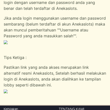
login dengan username dan password anda yang
benar dan telah terdaftar di Anekaslots.
Jika anda login menggunakan username dan password
sembarang (belum terdaftar di akun Anekaslots) maka
akan muncul pemberitahuan ""Username atau
Password yang anda masukkan salah"".
Tips Ketiga :
Pastikan link yang anda akses merupakan link
alternatif resmi Anekaslots, Setelah berhasil melakukan
login di Anekaslots, anda akan dialihkan ke tampilan
lobby seperti dibawah ini.
Kebijakan
TENTANG KAMI